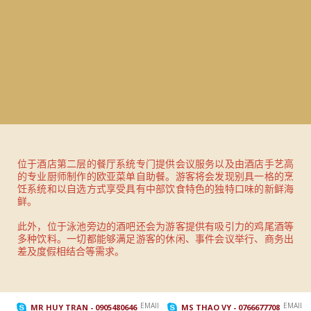
位于酒店第二层的餐厅系统专门提供会议服务以及由酒店手艺高
的专业厨师制作的欧亚菜单自助餐。游客将会发现别具一格的烹
饪系统和以自选方式享受具有中部饮食特色的独特口味的新鲜海
鲜。
此外，位于泳池旁边的酒吧还会为游客提供有吸引力的鸡尾酒等
多种饮料。一切都能够满足游客的休闲、事件会议举行、商务出
差及度假相结合等需求。
EMAIL_TO
EMAIL_
MR HUY TRAN
- 0905480646
MS THAO VY
- 0766677708