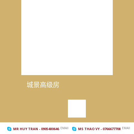
城景高级房
城景
EMAIL_TO
EMAIL_
MR HUY TRAN
- 0905480646
MS THAO VY
- 0766677708